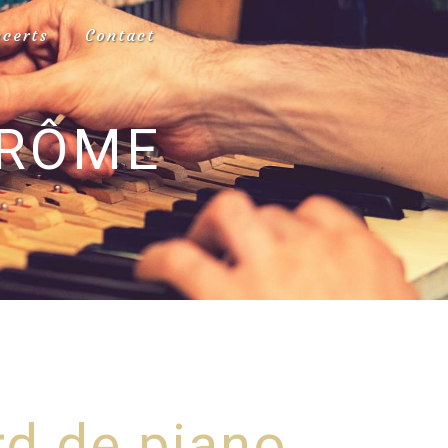
ncerts
Contact
DRÔME
d de piano