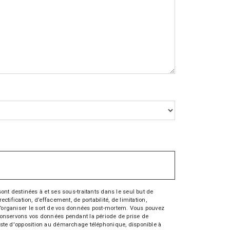
nt destinées à et ses sous-traitants dans le seul but de
fication, d’effacement, de portabilité, de limitation,
e d’organiser le sort de vos données post-mortem. Vous pouvez
s conservons vos données pendant la période de prise de
 liste d'opposition au démarchage téléphonique, disponible à