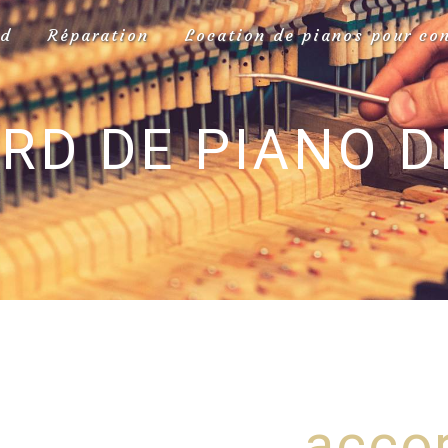
rd
Réparation
Location de pianos pour co
RD DE PIANO 
accor