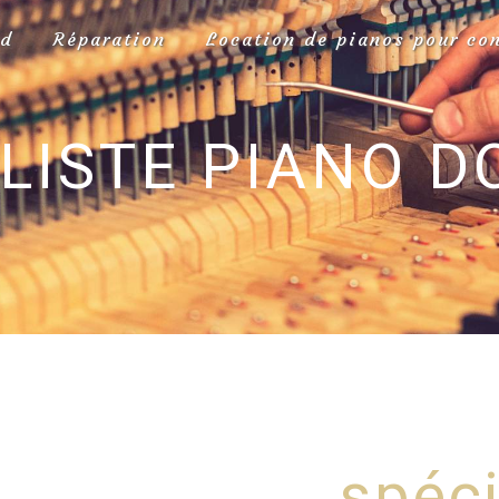
rd
Réparation
Location de pianos pour co
LISTE PIANO 
spéci