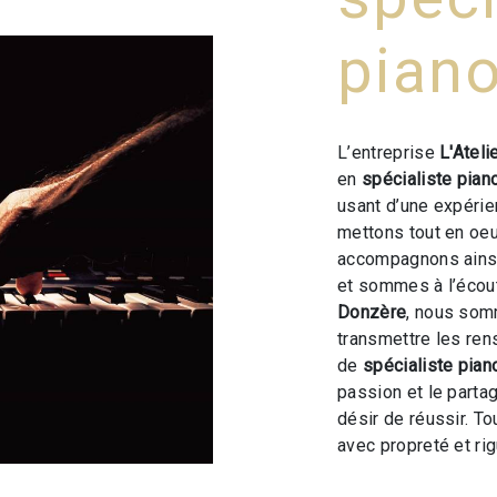
pian
L’entreprise
L'Ateli
en
spécialiste pian
usant d’une expérien
mettons tout en oeu
accompagnons ainsi
et sommes à l’écout
Donzère
, nous som
transmettre les ren
de
spécialiste pian
passion et le parta
désir de réussir. To
avec propreté et rig