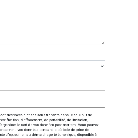
nt destinées à et ses sous-traitants dans le seul but de
fication, d’effacement, de portabilité, de limitation,
e d’organiser le sort de vos données post-mortem. Vous pouvez
s conservons vos données pendant la période de prise de
 liste d'opposition au démarchage téléphonique, disponible à