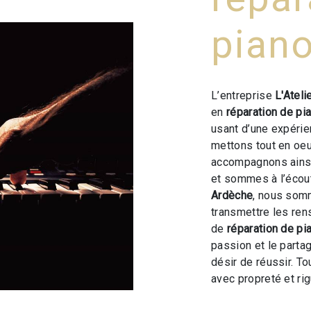
pian
L’entreprise
L'Ateli
en
réparation de pi
usant d’une expérien
mettons tout en oeu
accompagnons ainsi
et sommes à l’écout
Ardèche
, nous som
transmettre les ren
de
réparation de pi
passion et le parta
désir de réussir. To
avec propreté et rig