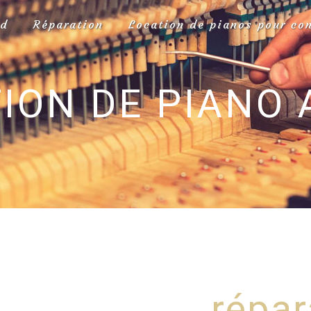
rd
Réparation
Location de pianos pour co
ION DE PIANO
répar