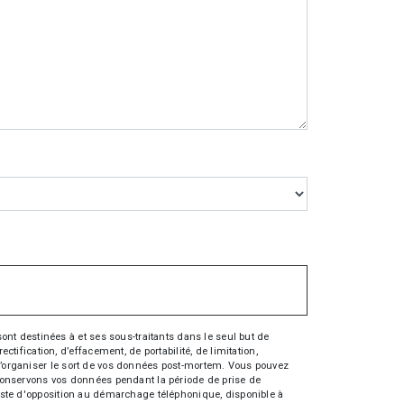
nt destinées à et ses sous-traitants dans le seul but de
fication, d’effacement, de portabilité, de limitation,
e d’organiser le sort de vos données post-mortem. Vous pouvez
s conservons vos données pendant la période de prise de
 liste d'opposition au démarchage téléphonique, disponible à