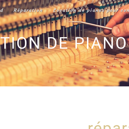
rd
Réparation
Location de pianos pour co
TION DE PIANO 
répar