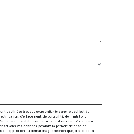
nt destinées à et ses sous-traitants dans le seul but de
fication, d’effacement, de portabilité, de limitation,
e d’organiser le sort de vos données post-mortem. Vous pouvez
s conservons vos données pendant la période de prise de
 liste d'opposition au démarchage téléphonique, disponible à